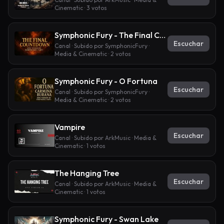
Cinematic · 3 votos
Symphonic Fury - The Final Countdown
Escuchar
Canal · Subido por SymphonicFury ·
Media & Cinematic · 2 votos
Symphonic Fury - O Fortuna
Escuchar
Canal · Subido por SymphonicFury ·
Media & Cinematic · 2 votos
Vampire
Escuchar
Canal · Subido por ArkMusic · Media &
Cinematic · 1 votos
The Hanging Tree
Escuchar
Canal · Subido por ArkMusic · Media &
Cinematic · 1 votos
Symphonic Fury - Swan Lake