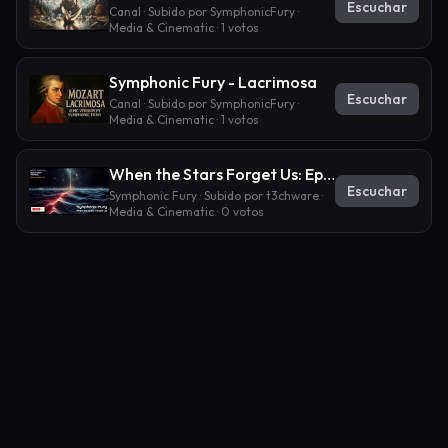
Escuchar
Canal · Subido por SymphonicFury ·
Media & Cinematic · 1 votos
Symphonic Fury - Lacrimosa
Escuchar
Canal · Subido por SymphonicFury ·
Media & Cinematic · 1 votos
When the Stars Forget Us: Epic Cosmic Requiem
Escuchar
Symphonic Fury · Subido por t3chware ·
Media & Cinematic · 0 votos