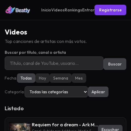
Inicio
Videos
Rankings
Entrar
Registrarse
Videos
Top canciones de artistas con más votos.
Buscar por título, canal o artista
Buscar
Fecha:
Todas
Hoy
Semana
Mes
Categoría:
Aplicar
Listado
Requiem for a dream - Ark Music ft. Clint Mansell
Escuchar
Canal · Subido por ArkMusic · Media &